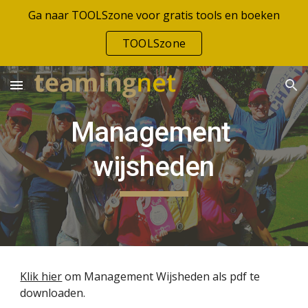
Ga naar TOOLSzone voor gratis tools en boeken
Skip to main content
Skip to navigation
TOOLSzone
Management 
wijsheden
Klik hier
 om Management Wijsheden als pdf te 
downloaden.