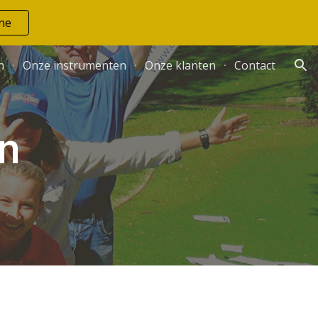
ne
ion
n
Onze instrumenten
Onze klanten
Contact
n