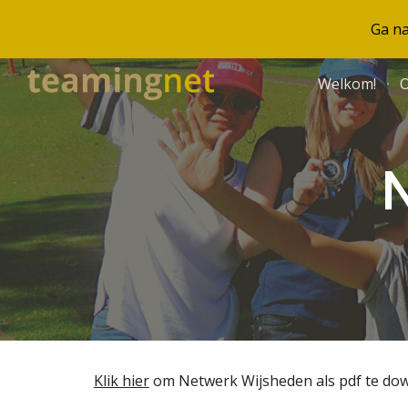
Ga n
Sk
Welkom!
O
Klik hier
 om Netwerk Wijsheden als pdf te dow