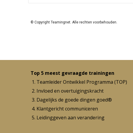
© Copyright Teamingnet. Alle rechten voorbehouden. 
Top 5 meest gevraagde trainingen
Teamleider Ontwikkel Programma (TOP)
Invloed en overtuigingskracht
Dagelijks de goede dingen goed
®
Klantgericht communiceren
Leidinggeven aan verandering