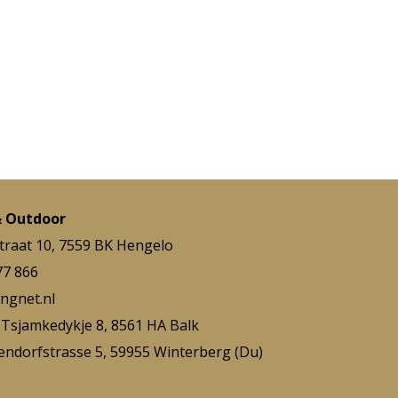
& Outdoor
traat 10, 7559 BK Hengelo
77 866
ngnet.nl
Tsjamkedykje 8, 8561 HA Balk
ndorfstrasse 5, 59955 Winterberg (Du)