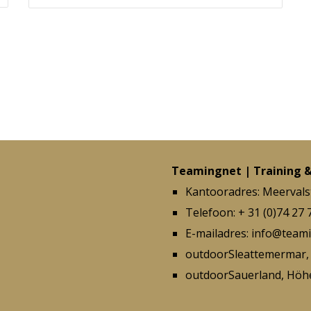
Teamingnet | Training 
Kantooradres:
Meervals
Telefoon:
+ 31 (0)74 27 
E-mailadres: info@teami
outdoorSleattemermar, 
outdoorSauerland, Höhe